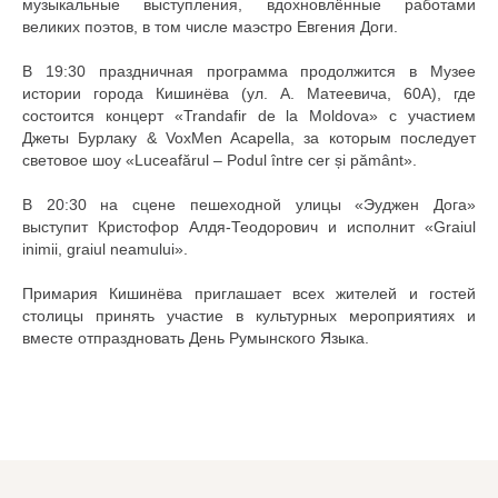
музыкальные выступления, вдохновлённые работами
великих поэтов, в том числе маэстро Евгения Доги.
В 19:30 праздничная программа продолжится в Музее
истории города Кишинёва (ул. А. Матеевича, 60А), где
состоится концерт «Trandafir de la Moldova» с участием
Джеты Бурлаку & VoxMen Acapella, за которым последует
световое шоу «Luceafărul – Podul între cer și pământ».
В 20:30 на сцене пешеходной улицы «Эуджен Дога»
выступит Кристофор Алдя-Теодорович и исполнит «Graiul
inimii, graiul neamului».
Примария Кишинёва приглашает всех жителей и гостей
столицы принять участие в культурных мероприятиях и
вместе отпраздновать День Румынского Языка.