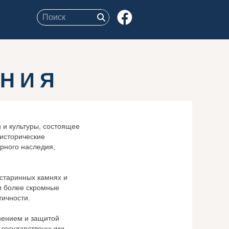
АНИЯ
 и культуры, состоящее
 исторические
рного наследия,
 старинных камнях и
и более скромные
тичности.
нением и защитой
и государственными