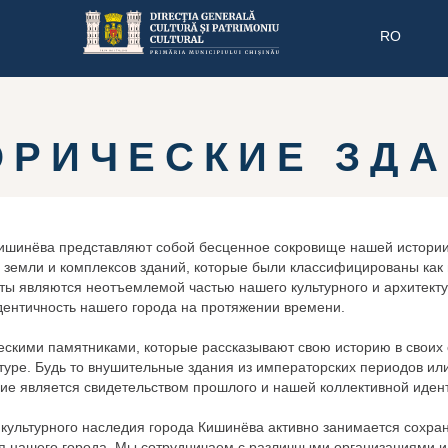
RO
ОРИЧЕСКИЕ ЗД
ишинёва представляют собой бесценное сокровище нашей истории
ов земли и комплексов зданий, которые были классифицированы как
ты являются неотъемлемой частью нашего культурного и архитекту
ентичность нашего города на протяжении времени.
ескими памятниками, которые рассказывают свою историю в своих
уре. Будь то внушительные здания из императорских периодов ил
ние является свидетельством прошлого и нашей коллективной иден
 культурного наследия города Кишинёва активно занимается сохра
я нашего города. Мы сотрудничаем с различными организациями 