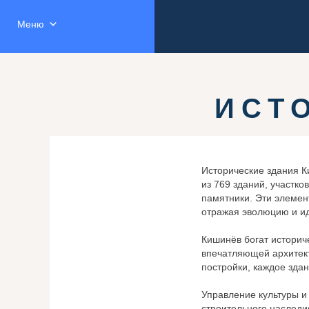
Меню
ИСТ
Исторические здания К
из 769 зданий, участк
памятники. Эти элемен
отражая эволюцию и ид
Кишинёв богат историч
впечатляющей архитект
постройки, каждое зда
Управление культуры и
строительного наследи