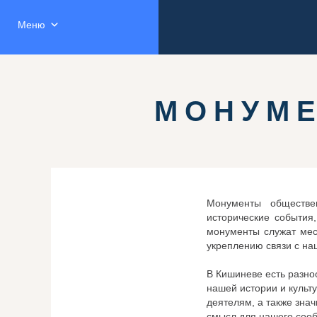
Меню
МОНУМ
Монументы обществе
исторические события
монументы служат мес
укреплению связи с на
В Кишиневе есть разно
нашей истории и культ
деятелям, а также зна
смысл для нашего сооб