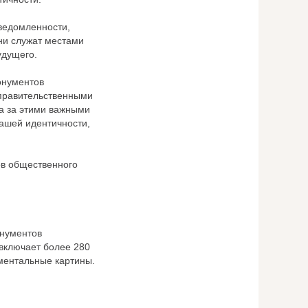
ведомленности,
ни служат местами
удущего.
онументов
еправительственными
а за этими важными
нашей идентичности,
ов общественного
онументов
 включает более 280
ментальные картины.