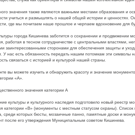
ого значения также являются важными местами образования и ос
сти учиться и размышлять о нашей общей истории и ценностях. О
сти, где мы почитаем наше прошлое и черпаем вдохновение для б
льтуры города Кишинева заботится о сохранении и продвижении м
я, работая в тесном сотрудничестве с центральными властями, н
ми заинтересованными сторонами для обеспечения защиты и уход
. У нас есть обязанность передать нашим потомкам эти символы 
сть связаться с историей и культурой нашей страны.
те вы можете изучить и обнаружить красоту и значение монумент
егории «А».
ественного значения категории А
ние культуры и культурного наследия подготовило новый реестр м
я категории «В» (монументы с местным статусом охраны). Список
а, среди которых бюсты, мозаичные панно, памятные доски и мону
нт после его утверждения Муниципальным советом Кишинева.