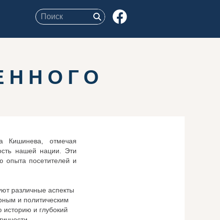
ЕННОГО
а Кишинева, отмечая
ость нашей нации. Эти
ю опыта посетителей и
уют различные аспекты
урным и политическим
 историю и глубокий
тичности.