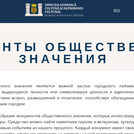
RO
ЕНТЫ ОБЩЕСТВ
ЗНАЧЕНИЯ
нного значения являются важной частью городского пейзаж
, выдающиеся личности или символизируя ценности и идентичн
тами встреч, размышлений и почитания, способствуя обогащени
шим городом.
образие монументов общественного значения, которые иллюстрир
уры. Среди них можно найти памятники героям и ветеранам, культ
чимым событиям из нашего прошлого. Каждый монумент имеет свою
щества, служа как ориентиры и символы нашей коллективной иден