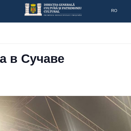
RO
а в Сучаве