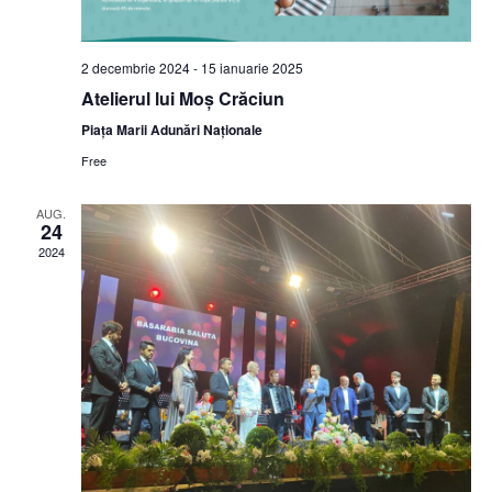
e
S
.
w
e
s
2 decembrie 2024
-
15 ianuarie 2025
Atelierul lui Moș Crăciun
N
a
Piața Marii Adunări Naționale
a
r
Free
v
c
i
AUG.
24
g
h
2024
a
a
t
n
i
d
o
n
V
i