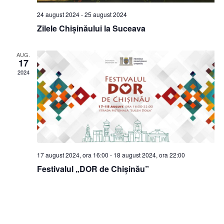
24 august 2024
-
25 august 2024
e
Zilele Chișinăului la Suceava
w
AUG.
s
17
2024
N
a
v
i
17 august 2024, ora 16:00
-
18 august 2024, ora 22:00
g
Festivalul „DOR de Chișinău”
a
t