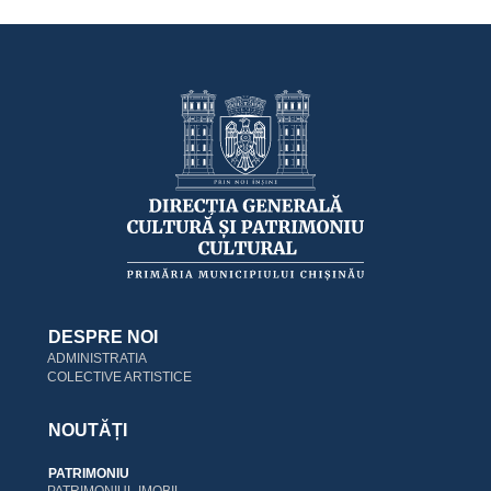
i
o
n
DESPRE NOI
ADMINISTRATIA
COLECTIVE ARTISTICE
NOUTĂȚI
PATRIMONIU