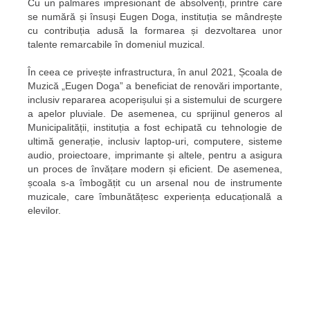
Cu un palmares impresionant de absolvenți, printre care
se numără și însuși Eugen Doga, instituția se mândrește
cu contribuția adusă la formarea și dezvoltarea unor
talente remarcabile în domeniul muzical.
În ceea ce privește infrastructura, în anul 2021, Școala de
Muzică „Eugen Doga” a beneficiat de renovări importante,
inclusiv repararea acoperișului și a sistemului de scurgere
a apelor pluviale. De asemenea, cu sprijinul generos al
Municipalității, instituția a fost echipată cu tehnologie de
ultimă generație, inclusiv laptop-uri, computere, sisteme
audio, proiectoare, imprimante și altele, pentru a asigura
un proces de învățare modern și eficient. De asemenea,
școala s-a îmbogățit cu un arsenal nou de instrumente
muzicale, care îmbunătățesc experiența educațională a
elevilor.