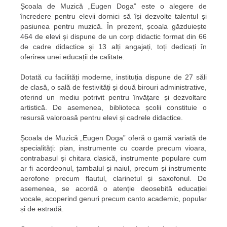
Școala de Muzică „Eugen Doga” este o alegere de
încredere pentru elevii dornici să își dezvolte talentul și
pasiunea pentru muzică. În prezent, școala găzduiește
464 de elevi și dispune de un corp didactic format din 66
de cadre didactice și 13 alți angajați, toți dedicați în
oferirea unei educații de calitate.
Dotată cu facilități moderne, instituția dispune de 27 săli
de clasă, o sală de festivități și două birouri administrative,
oferind un mediu potrivit pentru învățare și dezvoltare
artistică. De asemenea, biblioteca școlii constituie o
resursă valoroasă pentru elevi și cadrele didactice.
Școala de Muzică „Eugen Doga” oferă o gamă variată de
specialități: pian, instrumente cu coarde precum vioara,
contrabasul și chitara clasică, instrumente populare cum
ar fi acordeonul, țambalul și naiul, precum și instrumente
aerofone precum flautul, clarinetul și saxofonul. De
asemenea, se acordă o atenție deosebită educației
vocale, acoperind genuri precum canto academic, popular
și de estradă.