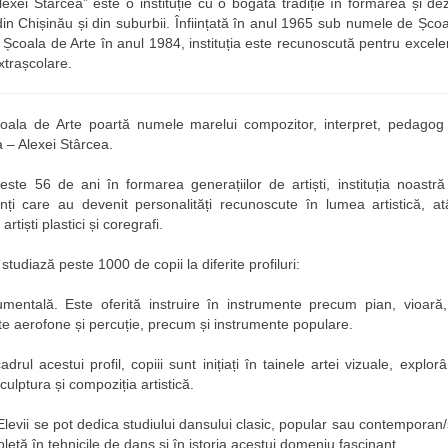
exei Stârcea” este o instituție cu o bogată tradiție în formarea și dez
or din Chișinău și din suburbii. Înființată în anul 1965 sub numele de Șco
n Școala de Arte în anul 1984, instituția este recunoscută pentru excel
 extrașcolare.
ala de Arte poartă numele marelui compozitor, interpret, pedagog ș
 – Alexei Stârcea.
este 56 de ani în formarea generațiilor de artiști, instituția noast
ți care au devenit personalități recunoscute în lumea artistică, at
 artiști plastici și coregrafi.
i studiază peste 1000 de copii la diferite profiluri:
rumentală. Este oferită instruire în instrumente precum pian, vioară, 
te aerofone și percuție, precum și instrumente populare.
adrul acestui profil, copiii sunt inițiați în tainele artei vizuale, expl
culptura și compoziția artistică.
Elevii se pot dedica studiului dansului clasic, popular sau contemporan/s
etă în tehnicile de dans și în istoria acestui domeniu fascinant.