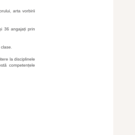
rului, arta vorbirii
i 36 angajați prin
 clase.
ere la disciplinele
testă competențele