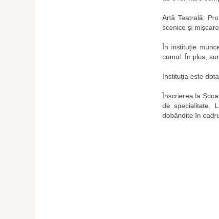
Artă Teatrală: Prof
scenice și mișcare
În instituție mun
cumul. În plus, sun
Instituția este dot
Înscrierea la Școa
de specialitate. 
dobândite în cadrul