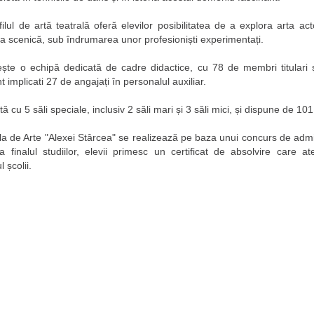
ilul de artă teatrală oferă elevilor posibilitatea de a explora arta acto
a scenică, sub îndrumarea unor profesioniști experimentați.
cește o echipă dedicată de cadre didactice, cu 78 de membri titulari ș
t implicati 27 de angajați în personalul auxiliar.
ată cu 5 săli speciale, inclusiv 2 săli mari și 3 săli mici, și dispune de 101
la de Arte "Alexei Stârcea" se realizează pe baza unui concurs de admit
La finalul studiilor, elevii primesc un certificat de absolvire care a
 școlii.