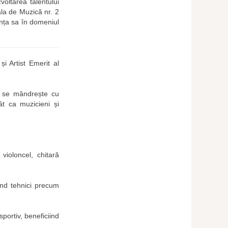
voltarea talentului
ala de Muzică nr. 2
ența sa în domeniul
i Artist Emerit al
ră se mândrește cu
ât ca muzicieni și
violoncel, chitară
orând tehnici precum
portiv, beneficiind