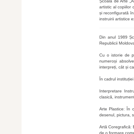
Școala de Arte „Al
artistic al copiil
și reconfigurată î
instruirii artistice
Din anul 1989 Șco
Republicii Moldova
Cu o istorie de p
numeroși absolven
interpreți, cât și ca
În cadrul instituție
Interpretare Inst
clasică, instrumen
Arte Plastice: În c
desenul, pictura, s
Artă Coregrafică: 
de o formare compl