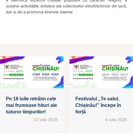
a valorifica tezaurul creației populare cu caracter religios, a
susține activitățile artistice ale colectivelor etnofolclorice din țară,
dar și de a promova tinerele talente.
Pe 18 iulie retrăim cele
Festivalul „Te salut,
mai frumoase hituri ale
Chișinău!” începe în
tuturor timpurilor!
forță
12 iulie 2026
6 iulie 2026