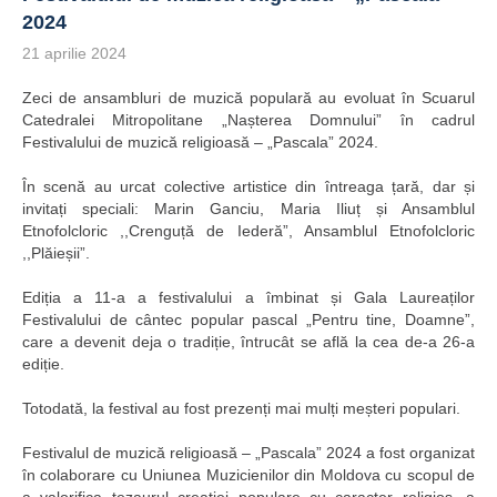
2024
21 aprilie 2024
Zeci de ansambluri de muzică populară au evoluat în Scuarul
Catedralei Mitropolitane „Nașterea Domnului” în cadrul
Festivalului de muzică religioasă – „Pascala” 2024.
În scenă au urcat colective artistice din întreaga țară, dar și
invitați speciali: Marin Ganciu, Maria Iliuț și Ansamblul
Etnofolcloric ,,Crenguță de Iederă”, Ansamblul Etnofolcloric
,,Plăieșii”.
Ediția a 11-a a festivalului a îmbinat și Gala Laureaților
Festivalului de cântec popular pascal „Pentru tine, Doamne”,
care a devenit deja o tradiție, întrucât se află la cea de-a 26-a
ediție.
Totodată, la festival au fost prezenți mai mulți meșteri populari.
Festivalul de muzică religioasă – „Pascala” 2024 a fost organizat
în colaborare cu Uniunea Muzicienilor din Moldova cu scopul de