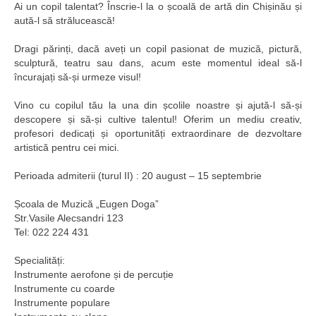
Ai un copil talentat? Înscrie-l la o școală de artă din Chișinău și
aută-l să strălucească!
Dragi părinți, dacă aveți un copil pasionat de muzică, pictură,
sculptură, teatru sau dans, acum este momentul ideal să-l
încurajați să-și urmeze visul!
Vino cu copilul tău la una din școlile noastre și ajută-l să-și
descopere și să-și cultive talentul! Oferim un mediu creativ,
profesori dedicați și oportunități extraordinare de dezvoltare
artistică pentru cei mici.
Perioada admiterii (turul II) : 20 august – 15 septembrie
Școala de Muzică „Eugen Doga”
Str.Vasile Alecsandri 123
Tel: 022 224 431
Specialități:
Instrumente aerofone și de percuție
Instrumente cu coarde
Instrumente populare