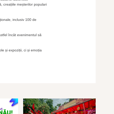
, creațiile meșterilor populari
ționale, inclusiv 100 de
 astfel încât evenimentul să
e și expoziții, ci și emoția