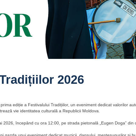
Tradițiilor 2026
ima ediție a Festivalului Tradițiilor, un eveniment dedicat valorilor aute
trează vie identitatea culturală a Republicii Moldova.
ai 2026, începând cu ora 12:00, pe strada pietonală „Eugen Doga” din ce
ni gazda unui eveniment dedicat muzicii, dansului, meșteșugurilor și bu