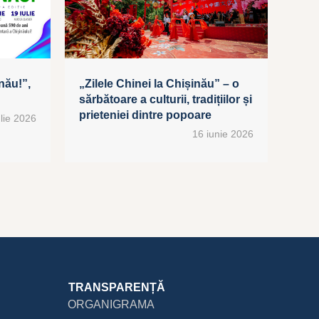
nău!”,
„Zilele Chinei la Chișinău” – o
sărbătoare a culturii, tradițiilor și
prieteniei dintre popoare
ulie 2026
16 iunie 2026
TRANSPARENȚĂ
ORGANIGRAMA