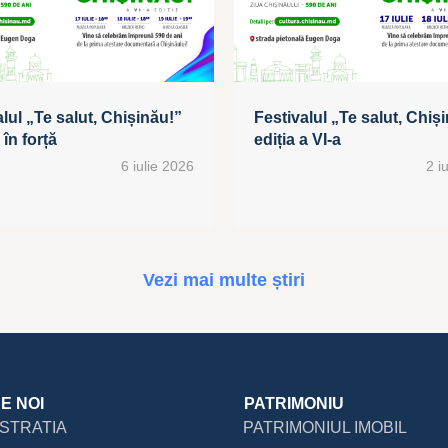
lul „Te salut, Chișinău!”
Festivalul „Te salut, Chiși
în forță
ediția a VI-a
6 iulie 2026
2 i
Vezi mai multe știri
E NOI
PATRIMONIU
ISTRATIA
PATRIMONIUL IMOBIL