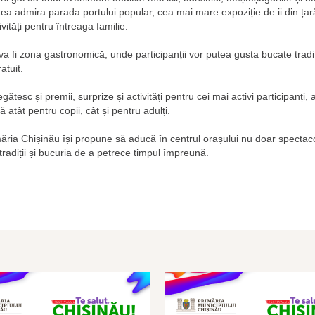
tea admira parada portului popular, cea mai mare expoziție de ii din țară
tivități pentru întreaga familie.
 va fi zona gastronomică, unde participanții vor putea gusta bucate tradi
atuit.
tesc și premii, surprize și activități pentru cei mai activi participanți,
atât pentru copii, cât și pentru adulți.
rimăria Chișinău își propune să aducă în centrul orașului nu doar spectacol
tradiții și bucuria de a petrece timpul împreună.