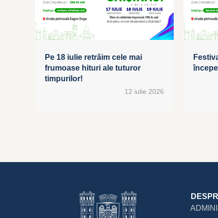
Pe 18 iulie retrăim cele mai
Festiva
frumoase hituri ale tuturor
începe 
timpurilor!
12 iulie 2026
DESPR
ADMIN