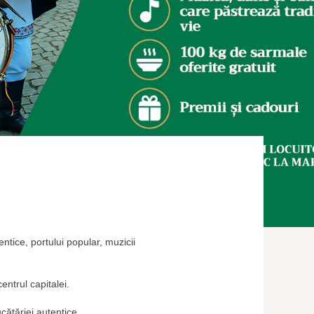
ntice, portului popular, muzicii
ntrul capitalei.
cătăriei autentice