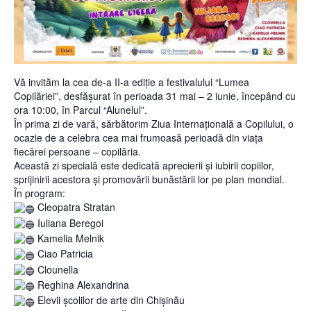
Vă invităm la cea de-a II-a ediție a festivalului “Lumea
Copilăriei”, desfășurat în perioada 31 mai – 2 iunie, începând cu
ora 10:00, în Parcul “Alunelul”.
În prima zi de vară, sărbătorim Ziua Internațională a Copilului, o
ocazie de a celebra cea mai frumoasă perioadă din viața
fiecărei persoane – copilăria.
Această zi specială este dedicată aprecierii și iubirii copiilor,
sprijinirii acestora și promovării bunăstării lor pe plan mondial.
În program:
Cleopatra Stratan
Iuliana Beregoi
Kamelia Melnik
Ciao Patricia
Clounella
Reghina Alexandrina
Elevii școlilor de arte din Chișinău