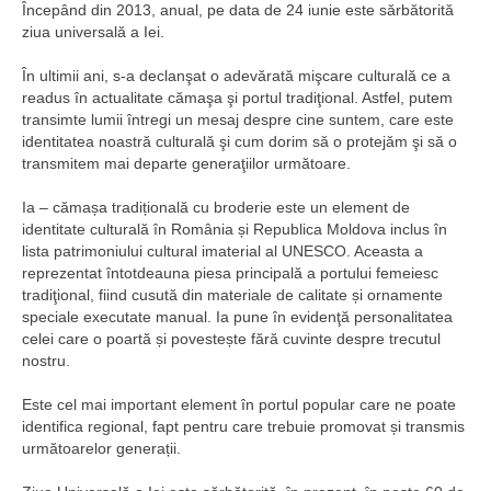
Începând din 2013, anual, pe data de 24 iunie este sărbătorită
ziua universală a Iei.
În ultimii ani, s-a declanşat o adevărată mişcare culturală ce a
readus în actualitate cămaşa şi portul tradiţional. Astfel, putem
transimte lumii întregi un mesaj despre cine suntem, care este
identitatea noastră culturală şi cum dorim să o protejăm şi să o
transmitem mai departe generaţiilor următoare.
Ia – cămașa tradițională cu broderie este un element de
identitate culturală în România și Republica Moldova inclus în
lista patrimoniului cultural imaterial al UNESCO. Aceasta a
reprezentat întotdeauna piesa principală a portului femeiesc
tradiţional, fiind cusută din materiale de calitate și ornamente
speciale executate manual. Ia pune în evidenţă personalitatea
celei care o poartă și povestește fără cuvinte despre trecutul
nostru.
Este cel mai important element în portul popular care ne poate
identifica regional, fapt pentru care trebuie promovat și transmis
următoarelor generații.